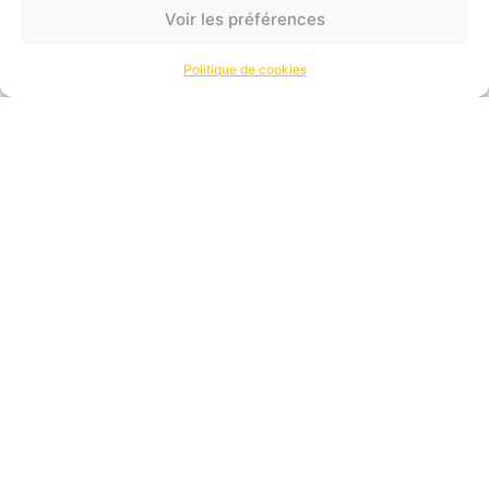
Voir les préférences
Politique de cookies
Vous souhaitez intégrer une
entreprise nationale de
l’événementiel
présente sur
l’ensemble du territoire en France