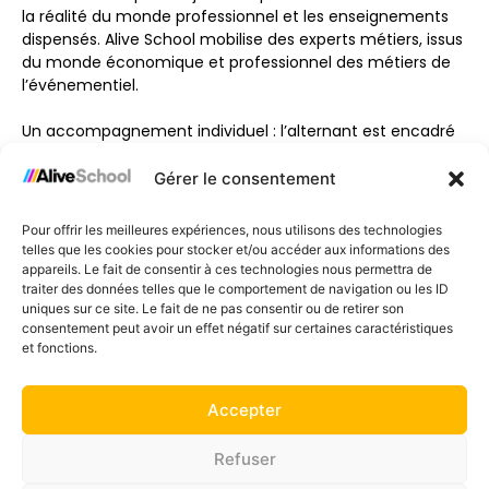
la réalité du monde professionnel et les enseignements
dispensés. Alive School mobilise des experts métiers, issus
du monde économique et professionnel des métiers de
l’événementiel.
Un accompagnement individuel : l’alternant est encadré
par un tuteur professionnel et le centre de formation. Une
équipe éducative dédiée a pour charge la gestion et le
Gérer le consentement
pilotage des formations en alternance,
l’accompagnement des intervenants professionnels, des
Pour offrir les meilleures expériences, nous utilisons des technologies
tuteurs et des alternants.
telles que les cookies pour stocker et/ou accéder aux informations des
appareils. Le fait de consentir à ces technologies nous permettra de
traiter des données telles que le comportement de navigation ou les ID
uniques sur ce site. Le fait de ne pas consentir ou de retirer son
consentement peut avoir un effet négatif sur certaines caractéristiques
et fonctions.
Accepter
Refuser