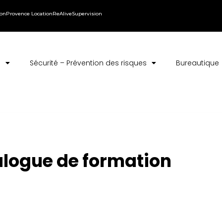
ion
Provence Location
ReAlive
Supervision
s
Sécurité – Prévention des risques
Bureautique
alogue de formation