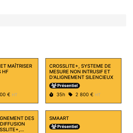
ET MAÎTRISER
CROSSLITE+, SYSTEME DE
 HF
MESURE NON INTRUSIF ET
D'ALIGNEMENT SILENCIEUX
Présentiel
 :
Durée :
Prix :
800 €
35h
2 800 €
HT
HT
IGNEMENT DES
SMAART
DIFFUSION
Présentiel
SSLITE+,