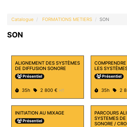
Catalogue
FORMATIONS METIERS
SON
SON
ALIGNEMENT DES SYSTÈMES
COMPRENDRE 
DE DIFFUSION SONORE
LES SYSTÈMES
Présentiel
Présentiel
Durée :
Prix :
Durée :
Prix
35h
2 800 €
35h
2 
HT
INITIATION AU MIXAGE
PARCOURS AL
SYSTEMES DE 
Présentiel
SONORE / CRO