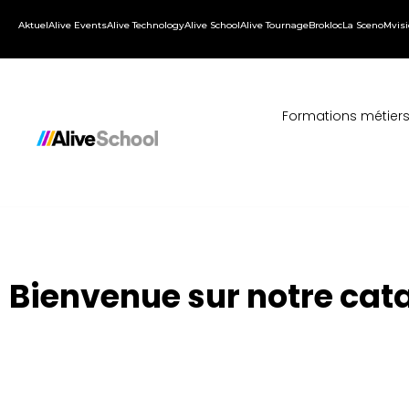
Aktuel
Alive Events
Alive Technology
Alive School
Alive Tournage
Brokloc
La Sceno
Mvis
Formations métier
Bienvenue sur notre cat