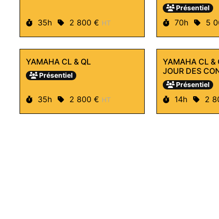
SYSTEME DE 
Présentiel
INTRUSIF ET 
SILENCIEUX
Durée :
Prix :
Durée :
Prix
35h
2 800 €
70h
5 
HT
YAMAHA CL & QL
YAMAHA CL & 
JOUR DES CO
Présentiel
Présentiel
Durée :
Prix :
Durée :
Prix
35h
2 800 €
14h
2 8
HT