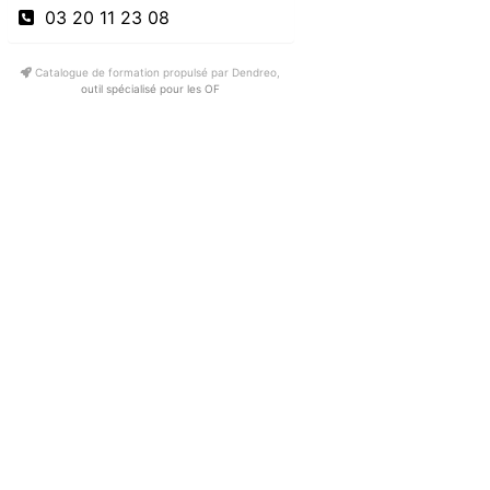
03 20 11 23 08
Catalogue de formation propulsé par Dendreo,
outil spécialisé pour les OF