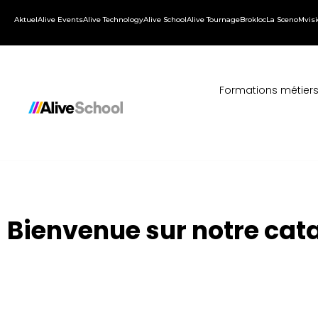
Aktuel
Alive Events
Alive Technology
Alive School
Alive Tournage
Brokloc
La Sceno
Mvis
Formations métier
Bienvenue sur notre cat