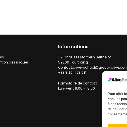
Informations
ers
119 Chausée Marcelin Berthelot,
ntion des risques
59200 Tourcoing
contact.alive-school@group-alive.co
+33 3 20 11 23 08
Formulaire de contact
Lun-ven : 9:00 - 18:00
Pour offrir 
cookies pour
à ces techn
de navigatio
consentement