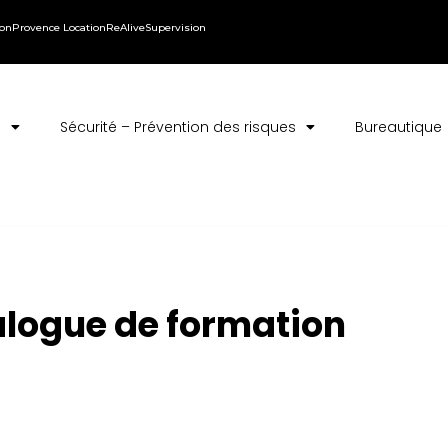
ion
Provence Location
ReAlive
Supervision
s
Sécurité – Prévention des risques
Bureautique
alogue de formation