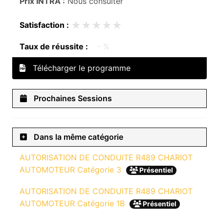
Prix INTRA :
Nous consulter
★★★★★
★★★★★
Satisfaction :
Taux de réussite :
- %
Télécharger le programme
Prochaines Sessions
Dans la même catégorie
AUTORISATION DE CONDUITE R489 CHARIOT
AUTOMOTEUR Catégorie 3
Présentiel
AUTORISATION DE CONDUITE R489 CHARIOT
AUTOMOTEUR Catégorie 1B
Présentiel