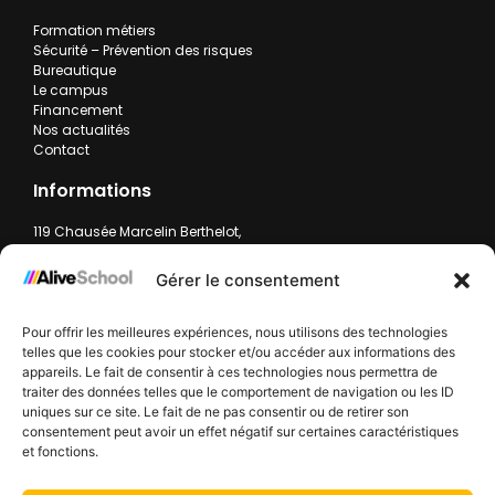
Formation métiers
Sécurité – Prévention des risques
Bureautique
Le campus
Financement
Nos actualités
Contact
Informations
119 Chausée Marcelin Berthelot,
59200 Tourcoing
contact.alive-school@group-alive.com
Gérer le consentement
+33 3 20 11 23 08
Pour offrir les meilleures expériences, nous utilisons des technologies
Formulaire de contact
telles que les cookies pour stocker et/ou accéder aux informations des
Lun-ven : 9:00 - 18:00
appareils. Le fait de consentir à ces technologies nous permettra de
traiter des données telles que le comportement de navigation ou les ID
Politique des cookies
Politique de confidentialité
Mentions légales
uniques sur ce site. Le fait de ne pas consentir ou de retirer son
consentement peut avoir un effet négatif sur certaines caractéristiques
Nos financeurs :
et fonctions.