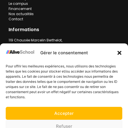
Le campus
Financement
Nos actualités
Contact
Informations
119 Chausée Marcelin Berthelot,
59200 Tourcoing
contact.alive-school@group-alive.com
Gérer le consentement
+33 3 20 11 23 08
Pour offrir les meilleures expériences, nous utilisons des technologies
Formulaire de contact
telles que les cookies pour stocker et/ou accéder aux informations des
Lun-ven : 9:00 - 18:00
appareils. Le fait de consentir à ces technologies nous permettra de
traiter des données telles que le comportement de navigation ou les ID
Politique des cookies
Politique de confidentialité
Mentions légales
uniques sur ce site. Le fait de ne pas consentir ou de retirer son
consentement peut avoir un effet négatif sur certaines caractéristiques
Nos financeurs :
et fonctions.
Accepter
Refuser