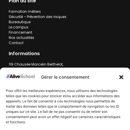
Plan du site
Formation métiers
Sécurité – Prévention des risques
Bureautique
Le campus
Financement
Nos actualités
Contact
Informations
119 Chausée Marcelin Berthelot,
59200 Tourcoing
contact.alive-school@group-alive.com
Gérer le consentement
+33 3 20 11 23 08
Pour offrir les meilleures expériences, nous utilisons des technologies
Formulaire de contact
telles que les cookies pour stocker et/ou accéder aux informations des
Lun-ven : 9:00 - 18:00
appareils. Le fait de consentir à ces technologies nous permettra de
traiter des données telles que le comportement de navigation ou les ID
Politique des cookies
Politique de confidentialité
Mentions légales
uniques sur ce site. Le fait de ne pas consentir ou de retirer son
consentement peut avoir un effet négatif sur certaines caractéristiques
Nos financeurs :
et fonctions.